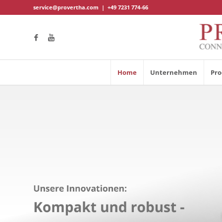
service@provertha.com
|
+49 7231 774-66
Home
Unternehmen
Pro