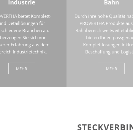
Industrie
Bahn
VERTHA bietet Komplett-
Durch ihre hohe Qualität ha
und Detaillösungen für
PROVERTHA Produkte au
rschiedene Branchen an.
Bahnbereich weltweit etablie
berzeugen Sie sich von
bieten Ihnen passgena
serer Erfahrung aus dem
Komplettlösungen inklu
ereich Industrietechnik.
Beschaffung und Logist
MEHR
MEHR
STECKVERBI