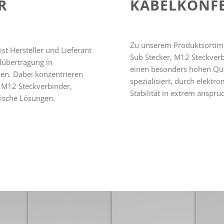
R
KABELKONF
Zu unserem Produktsortime
st Hersteller und Lieferant
Sub Stecker, M12 Steckverb
lübertragung in
einen besonders hohen Qua
en. Dabei konzentrieren
spezialisiert, durch elekt
, M12 Steckverbinder,
Stabilität in extrem anspr
fische Lösungen.