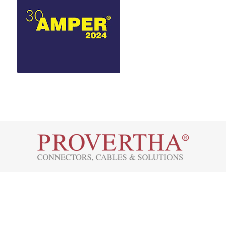
Westring 9, 75180 Pforzheim
Tel.: +49 7231 774-66
service@provertha.com
Kundensupport: Montag-Freitag, 8-17 Uhr