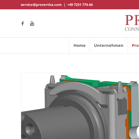
service@provertha.com
|
+49 7231 774-66
Home
Unternehmen
Pro