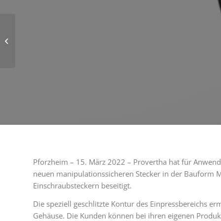
Small Space“ SMT D-
Sub-Steckverbinder
Pforzheim – 15. März 2022 – Provertha hat für Anwendu
neuen manipulationssicheren Stecker in der Bauform M1
Einschraubsteckern beseitigt.
Die speziell geschlitzte Kontur des Einpressbereichs e
Gehäuse. Die Kunden können bei ihren eigenen Produk