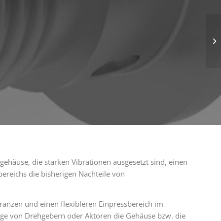
ehäuse, die starken Vibrationen ausgesetzt sind, einen
ereichs die bisherigen Nachteile von
eranzen und einen flexibleren Einpressbereich im
age von Drehgebern oder Aktoren die Gehäuse bzw. die