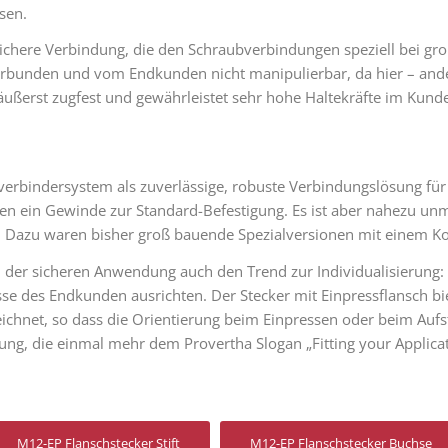
sen.
ichere Verbindung, die den Schraubverbindungen speziell bei große
erbunden und vom Endkunden nicht manipulierbar, da hier – ande
t äußerst zugfest und gewährleistet sehr hohe Haltekräfte im Ku
kverbindersystem als zuverlässige, robuste Verbindungslösung für
n ein Gewinde zur Standard-Befestigung. Es ist aber nahezu unm
n. Dazu waren bisher groß bauende Spezialversionen mit einem K
 der sicheren Anwendung auch den Trend zur Individualisierung:
se des Endkunden ausrichten. Der Stecker mit Einpressflansch bi
ichnet, so dass die Orientierung beim Einpressen oder beim Aufs
sung, die einmal mehr dem Provertha Slogan „Fitting your Applicat
M12-EP Flanschstecker Stift
M12-EP Flanschstecker Buchse