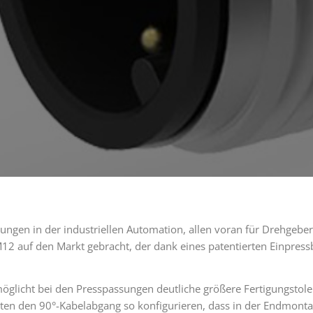
ngen in der industriellen Automation, allen voran für Drehgeberg
2 auf den Markt gebracht, der dank eines patentierten Einpressb
rmöglicht bei den Presspassungen deutliche größere Fertigungstol
ten den 90°-Kabelabgang so konfigurieren, dass in der Endmont