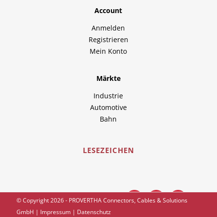
Account
Anmelden
Registrieren
Mein Konto
Märkte
Industrie
Automotive
Bahn
LESEZEICHEN
Besuchen Sie uns auch hier:
© Copyright 2026 - PROVERTHA Connectors, Cables & Solutions
GmbH |
Impressum
|
Datenschutz