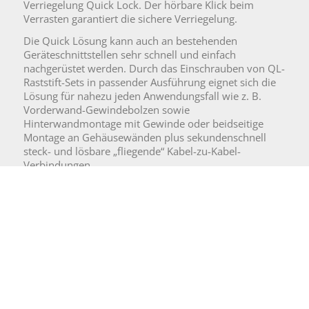
Verriegelung Quick Lock. Der hörbare Klick beim
Verrasten garantiert die sichere Verriegelung.
Die Quick Lösung kann auch an bestehenden
Geräteschnittstellen sehr schnell und einfach
nachgerüstet werden. Durch das Einschrauben von QL-
Raststift-Sets in passender Ausführung eignet sich die
Lösung für nahezu jeden Anwendungsfall wie z. B.
Vorderwand-Gewindebolzen sowie
Hinterwandmontage mit Gewinde oder beidseitige
Montage an Gehäusewänden plus sekundenschnell
steck- und lösbare „fliegende“ Kabel-zu-Kabel-
Verbindungen.
„Fliegende“ Kabel-zu-Kabel Verbindung
Für Geräte mit einem bereits konfektionierten Kabel
mit einer D-Sub-Haube, gibt es für den Anschluss des
ankommenden D-Sub-Kabels eine Version für die
„fliegende“ Kabel-zu-Kabel Verbindung. Diese Version
hat für den Anschluss der geräteseitigen
D-Sub-Haube mit Verriegelungsschraube UNC oder M3