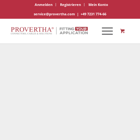
Anmelden
Registrieren
Mein Konto
service@provertha.com
|
+49 7231 774-66