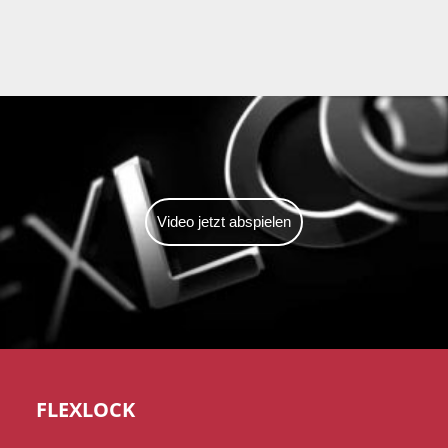
Video-
Player
Video jetzt abspielen
FLEXLOCK