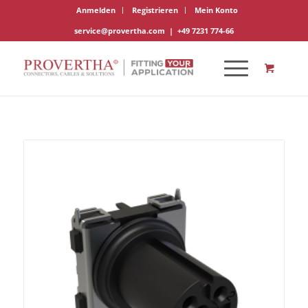
Anmelden
Registrieren
Mein Konto
service@provertha.com
|
+49 7231 774-66