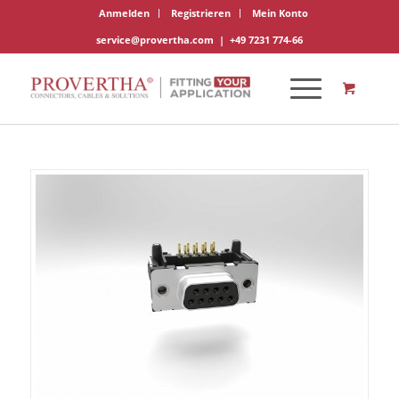
Anmelden
Registrieren
Mein Konto
service@provertha.com
|
+49 7231 774-66