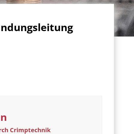
indungsleitung
en
urch Crimptechnik