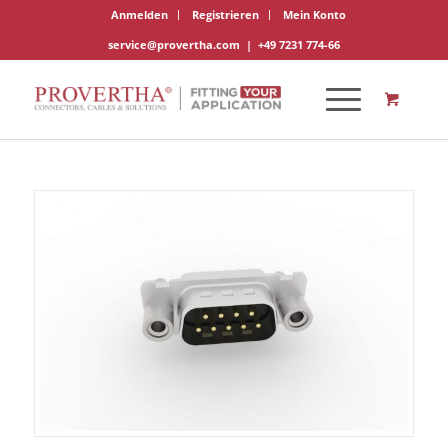
Anmelden
Registrieren
Mein Konto
service@provertha.com
|
+49 7231 774-66