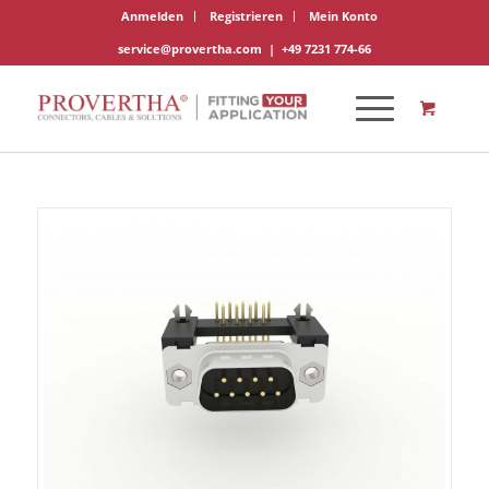
Anmelden
Registrieren
Mein Konto
service@provertha.com
|
+49 7231 774-66