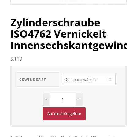
Zylinderschraube
ISO4762 Vernickelt
Innensechskantgewinde
S.119
GEWINDEART
Auf die Anfrageliste