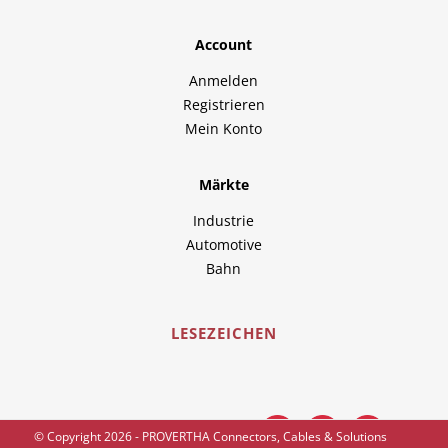
Account
Anmelden
Registrieren
Mein Konto
Märkte
Industrie
Automotive
Bahn
LESEZEICHEN
Besuchen Sie uns auch hier:
© Copyright 2026 - PROVERTHA Connectors, Cables & Solutions