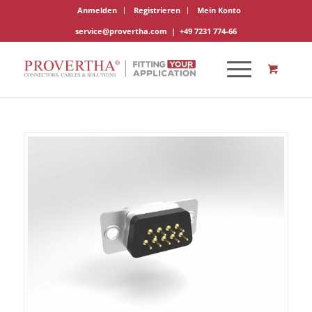
Anmelden
Registrieren
Mein Konto
service@provertha.com
|
+49 7231 774-66