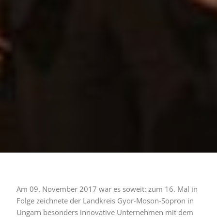
Am 09. November 2017 war es soweit: zum 16. Mal in
Folge zeichnete der Landkreis Gyor-Moson-Sopron in
Ungarn besonders innovative Unternehmen mit dem