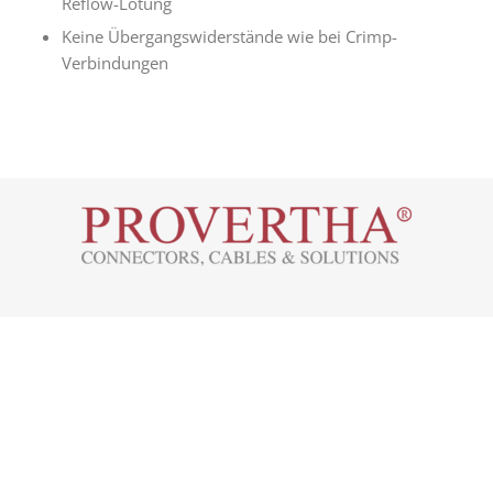
Reflow-Lötung
Keine Übergangswiderstände wie bei Crimp-
Verbindungen
Westring 9, 75180 Pforzheim
Tel.: +49 7231 774-66
service@provertha.com
Kundensupport: Montag-Freitag, 8-17 Uhr
Support
Kontakt