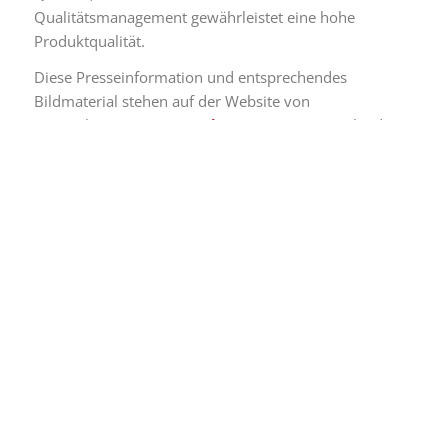
Qualitätsmanagement gewährleistet eine hohe
Produktqualität.
Diese Presseinformation und entsprechendes
Bildmaterial stehen auf der Website von
Provertha (
www.provertha.com
) zum Download zur
Verfügung.