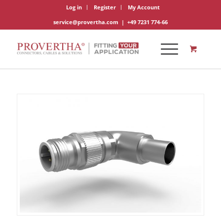
Log in
Register
My Account
service@provertha.com
|
+49 7231 774-66